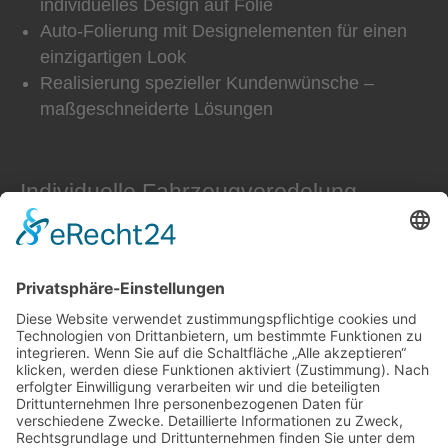
individuelles Design auf Folie
Auto-Folierung mit Designelementen für einen
einzigartigen Look
Realisierung spezieller Kundenwünsche –
maßgeschneiderte Lösungen
Individuelle Fahrzeugveredelung
Ob sportlich, elegant oder auffällig – wir
verwandeln Ihr Fahrzeug in ein echtes Unikat.
Gemeinsam entwickeln wir ein Design, das perfekt
zu Ihnen und Ihrem Fahrzeug passt. Wir beraten
Kunden aus Löbau, Bautzen, Görlitz, Zittau und
der gesamten Region persönlich und individuell.
Kontakt