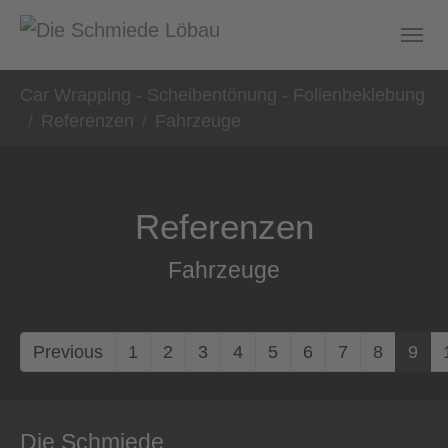
Zum Hauptinhalt springen
Sie sind hier:
Car Wrapping - Scheibentönung - Folienbeklebung
Referenzen
Fahrzeuge
Referenzen
Fahrzeuge
Previous
1
2
3
4
5
6
7
8
9
Die Schmiede