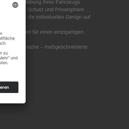
der Vollverklebung Ihres Fahrzeugs
hr Komfort, Schutz und Privatsphäre
m Entwurf – Ihr individuelles Design auf
ignelementen für einen einzigartigen
er Kundenwünsche – maßgeschneiderte