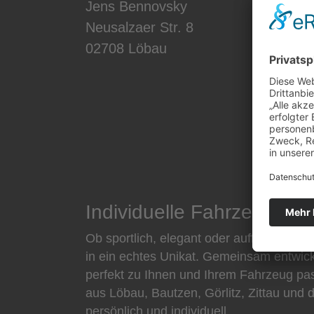
Jens Bennovsky
Tele
Neusalzaer Str. 8
foli
02708 Löbau
Individuelle Fahrzeugver
Ob sportlich, elegant oder auffällig – wi
in ein echtes Unikat. Gemeinsam entwick
perfekt zu Ihnen und Ihrem Fahrzeug pa
aus Löbau, Bautzen, Görlitz, Zittau und
persönlich und individuell.