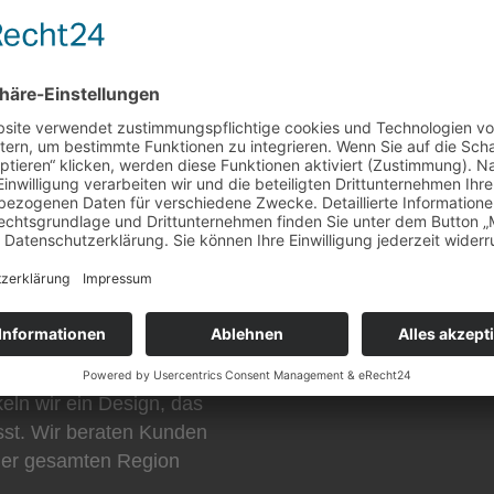
Car Wrapping – Teil- o
fon:
03585 401255
Scheibentönung für me
e@schmiede-loebau.de
Digitaldruck mit eigene
Folie
Auto-Folierung mit Des
Look
Realisierung speziell
Lösungen
edelung
r verwandeln Ihr Fahrzeug
eln wir ein Design, das
sst. Wir beraten Kunden
 der gesamten Region