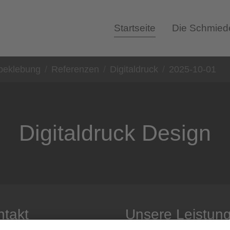
Startseite
Die Schmied
nbeklebung
Referenzen
Digitaldruck
2025-10-01
Digitaldruck Design
ntakt
Unsere Leistung