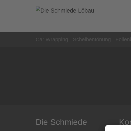
Zum Hauptinhalt springen
Sie sind hier:
Car Wrapping - Scheibentönung - Folie
Die Schmiede
Ko