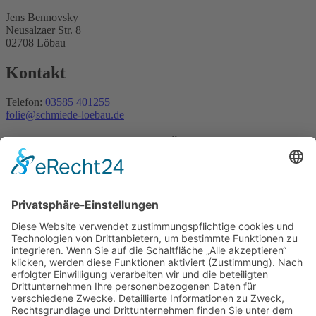
Jens Bennovsky
Neusalzaer Str. 8
02708 Löbau
Kontakt
Telefon:
03585 401255
folie@schmiede-loebau.de
Unsere Leistungen im Überblick:
Car Wrapping – Teil- oder Vollverklebung Ihres Fahrzeugs
Scheibentönung für mehr Komfort, Schutz und Privatsphäre
Digitaldruck mit eigenem Entwurf – Ihr individuelles Design
auf Folie
Auto-Folierung mit Designelementen für einen einzigartigen
Look
Realisierung spezieller Kundenwünsche – maßgeschneiderte
Lösungen
Individuelle Fahrzeugveredelung