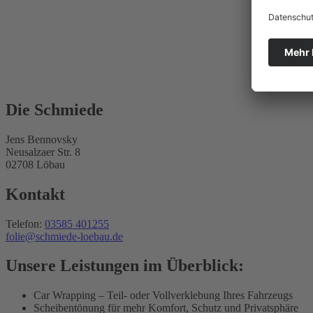
Die Schmiede
Jens Bennovsky
Neusalzaer Str. 8
02708 Löbau
Kontakt
Telefon:
03585 401255
folie@schmiede-loebau.de
Unsere Leistungen im Überblick:
Car Wrapping – Teil- oder Vollverklebung Ihres Fahrzeugs
Scheibentönung für mehr Komfort, Schutz und Privatsphäre